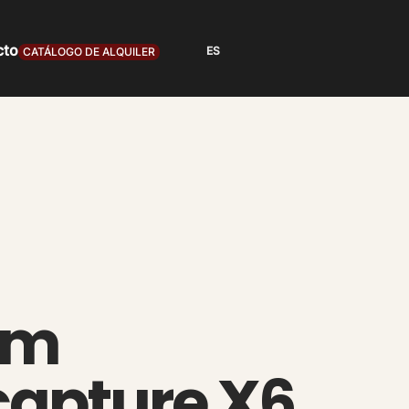
cto
CATÁLOGO DE ALQUILER
am
capture X6