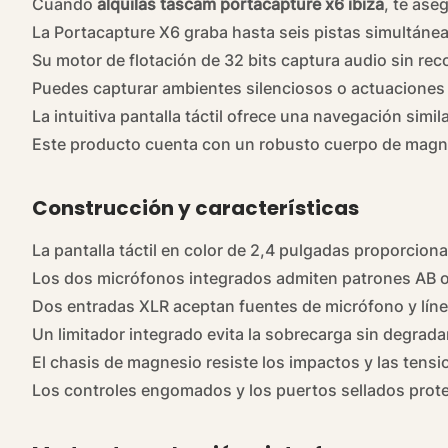
Cuando
alquilas tascam portacapture x6 ibiza
, te ase
La Portacapture X6 graba hasta seis pistas simultáne
Su motor de flotación de 32 bits captura audio sin reco
Puedes capturar ambientes silenciosos o actuaciones 
La intuitiva pantalla táctil ofrece una navegación simil
Este
producto
cuenta con un robusto cuerpo de magne
Construcción y características
La pantalla táctil en color de 2,4 pulgadas proporciona 
Los dos micrófonos integrados admiten patrones AB o 
Dos entradas XLR aceptan fuentes de micrófono y lín
Un limitador integrado evita la sobrecarga sin degradar
El chasis de magnesio resiste los impactos y las tens
Los controles engomados y los puertos sellados prote