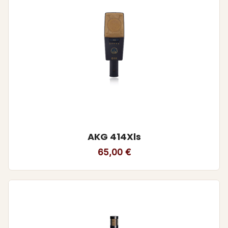
AKG 414Xls
65,00
€