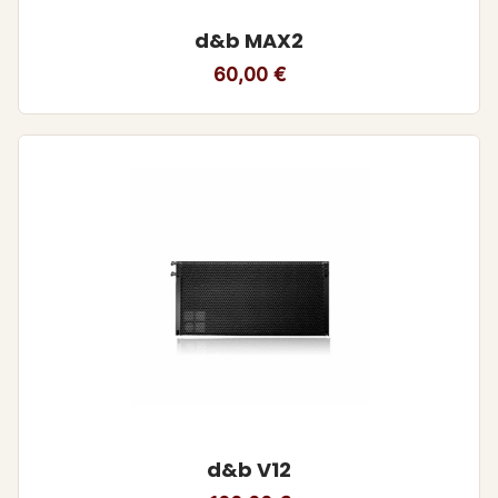
d&b MAX2
60,00
€
d&b V12