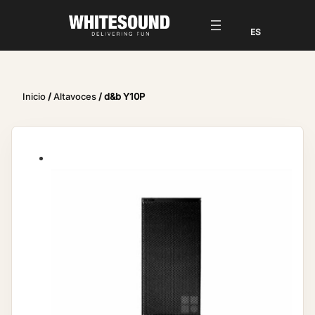
Inicio
/
Altavoces
/ d&b Y10P