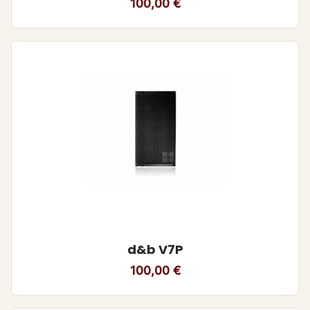
100,00
€
d&b V7P
100,00
€