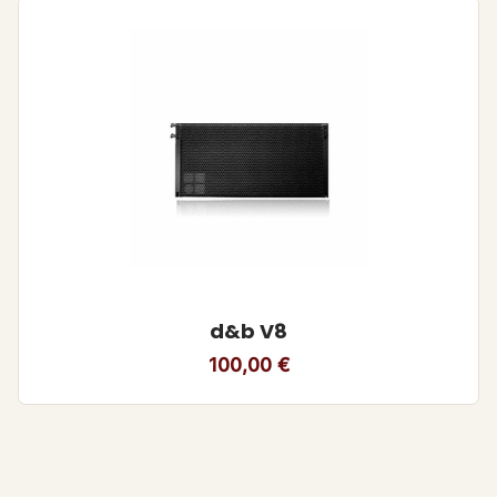
d&b V8
100,00
€