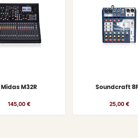
Midas M32R
Soundcraft 8
145,00
€
25,00
€