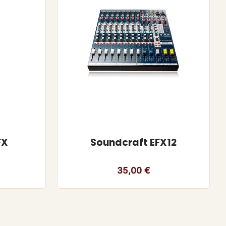
FX
Soundcraft EFX12
35,00
€