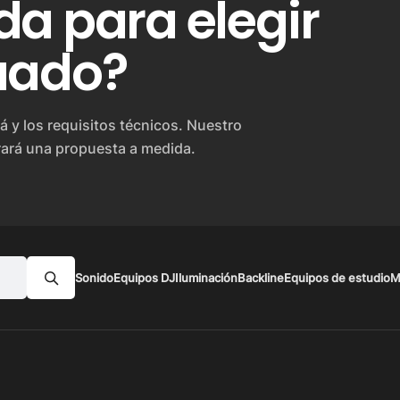
a para elegir
uado?
á y los requisitos técnicos. Nuestro
rará una propuesta a medida.
Sonido
Equipos DJ
Iluminación
Backline
Equipos de estudio
M