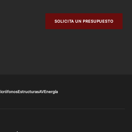
SOLICITA UN PRESUPUESTO
icrófonos
Estructuras
AV
Energía